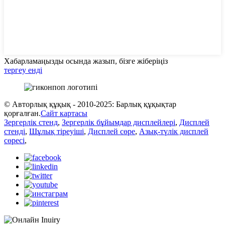
Хабарламаңызды осында жазып, бізге жіберіңіз
тергеу енді
© Авторлық құқық - 2010-2025: Барлық құқықтар
қорғалған.
Сайт картасы
Зергерлік стенд
,
Зергерлік бұйымдар дисплейлері
,
Дисплей
стенді
,
Шұлық тіреуіші
,
Дисплей сөре
,
Азық-түлік дисплей
сөресі
,