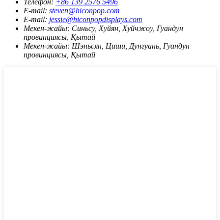
Телефон:
+86 139 2576 5496
E-mail:
steven@hiconpop.com
E-mail:
jessie@hiconpopdisplays.com
Мекен-жайы:
Синьсу, Хуйян, Хуйчжоу, Гуандун
провинциясы, Қытай
Мекен-жайы:
Шэньсян, Циши, Дунгуань, Гуандун
провинциясы, Қытай