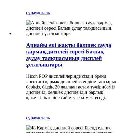
сұрау
деталь
Арнайы екі жақты бөлшек сауда
қармақ дисплей сөресі Балық
аулау таяқшасының дисплей
ұстағыштары
Hicon POP дисплейлерінде сіздің бренд
логотипі қармақ дисплей стендіне тапсырыс
беріңіз, біздің 20 жылдан астам тәжірибеміз
дисплейді бөлшек дисплейдің барлық
қажеттіліктеріне сай етуге көмектеседі.
сұрау
деталь