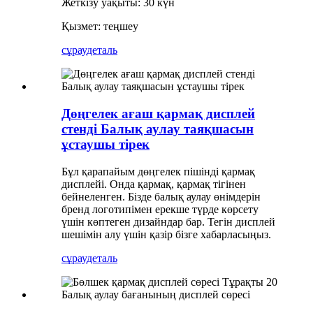
Жеткізу уақыты: 30 күн
Қызмет: теңшеу
сұрау
деталь
Дөңгелек ағаш қармақ дисплей
стенді Балық аулау таяқшасын
ұстаушы тірек
Бұл қарапайым дөңгелек пішінді қармақ
дисплейі. Онда қармақ, қармақ тігінен
бейнеленген. Бізде балық аулау өнімдерін
бренд логотипімен ерекше түрде көрсету
үшін көптеген дизайндар бар. Тегін дисплей
шешімін алу үшін қазір бізге хабарласыңыз.
сұрау
деталь