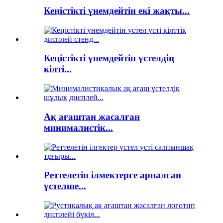
Кеңістікті үнемдейтін екі жақты...
Кеңістікті үнемдейтін үстелдің
кілті...
Ақ ағаштан жасалған
минималистік...
Реттелетін ілмектерге арналған
үстелше...