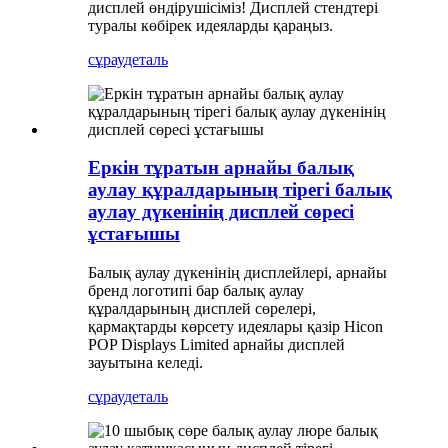
дисплей өндірушісіміз! Дисплей стендтері
туралы көбірек идеяларды қараңыз.
сұрау
деталь
Еркін тұратын арнайы балық
аулау құралдарының тірегі балық
аулау дүкенінің дисплей сөресі
ұстағышы
Балық аулау дүкенінің дисплейлері, арнайы
бренд логотипі бар балық аулау
құралдарының дисплей сөрелері,
қармақтарды көрсету идеялары қазір Hicon
POP Displays Limited арнайы дисплей
зауытына келеді.
сұрау
деталь