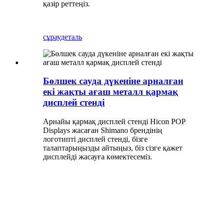
қазір реттеңіз.
сұрау
деталь
Бөлшек сауда дүкеніне арналған
екі жақты ағаш металл қармақ
дисплей стенді
Арнайы қармақ дисплей стенді Hicon POP
Displays жасаған Shimano брендінің
логотипті дисплей стенді, бізге
талаптарыңызды айтыңыз, біз сізге қажет
дисплейді жасауға көмектесеміз.