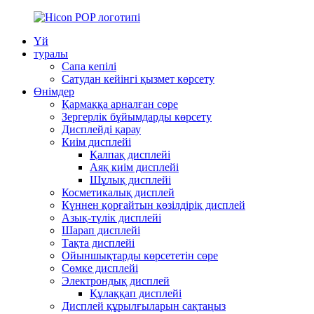
Үй
туралы
Сапа кепілі
Сатудан кейінгі қызмет көрсету
Өнімдер
Қармаққа арналған сөре
Зергерлік бұйымдарды көрсету
Дисплейді қарау
Киім дисплейі
Қалпақ дисплейі
Аяқ киім дисплейі
Шұлық дисплейі
Косметикалық дисплей
Күннен қорғайтын көзілдірік дисплей
Азық-түлік дисплейі
Шарап дисплейі
Тақта дисплейі
Ойыншықтарды көрсететін сөре
Сөмке дисплейі
Электрондық дисплей
Құлаққап дисплейі
Дисплей құрылғыларын сақтаңыз