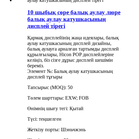
10 шыбық сөре балық аулау люре
балық аулау катушкасының
дисплей тірегі
Қармақ дисплейінің жаңа идеялары, балық
аулау катушкасының дисплей дизайны,
балық аулауға арналған тартымды дисплей
құрылғылары, Hicon POP дисплейлеріне
келіңіз, біз сізге дұрыс дисплей шешімін
береміз.
Элемент №: Балық аулау катушкасының
дисплей тұғыры
Тапсырыс (MOQ): 50
Төлем шарттары: EXW; FOB
Өнімнің шығу тегі: Қытай
Түсі: теңшелген
Жеткізу порты: Шэньчжэнь