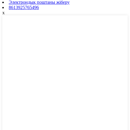
Электрондық поштаны жіберу
8613925765496
x