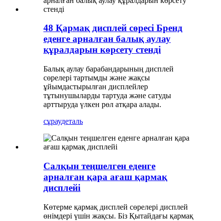
48 Қармақ дисплей сөресі Бренд
еденге арналған балық аулау
құралдарын көрсету стенді
Балық аулау барабандарының дисплей
сөрелері тартымды және жақсы
ұйымдастырылған дисплейлер
тұтынушыларды тартуда және сатуды
арттыруда үлкен рөл атқара алады.
сұрау
деталь
Салқын теңшелген еденге
арналған қара ағаш қармақ
дисплейі
Көтерме қармақ дисплей сөрелері дисплей
өнімдері үшін жақсы. Біз Қытайдағы қармақ