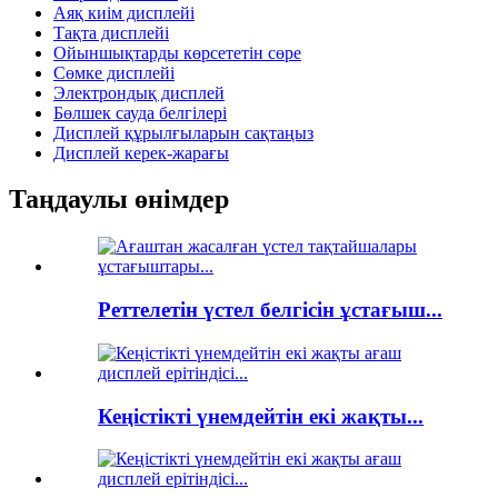
Аяқ киім дисплейі
Тақта дисплейі
Ойыншықтарды көрсететін сөре
Сөмке дисплейі
Электрондық дисплей
Бөлшек сауда белгілері
Дисплей құрылғыларын сақтаңыз
Дисплей керек-жарағы
Таңдаулы өнімдер
Реттелетін үстел белгісін ұстағыш...
Кеңістікті үнемдейтін екі жақты...