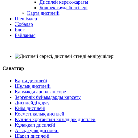
Дисплей керек-жарағы
Бөлшек сауда белгілері
Карта дисплейі
Шешімдер
Жобалар
Блог
Байланыс
Санаттар
Карта дисплейі
Шұлық дисплейі
Қармаққа арналған сөре
Зергерлік бұйымдарды көрсету
Дисплейді қарау
Киім дисплейі
Косметикалық дисплей
Күннен қорғайтын көзілдірік дисплей
Құлаққап дисплейі
Азық-түлік дисплейі
Шарап дисплейі