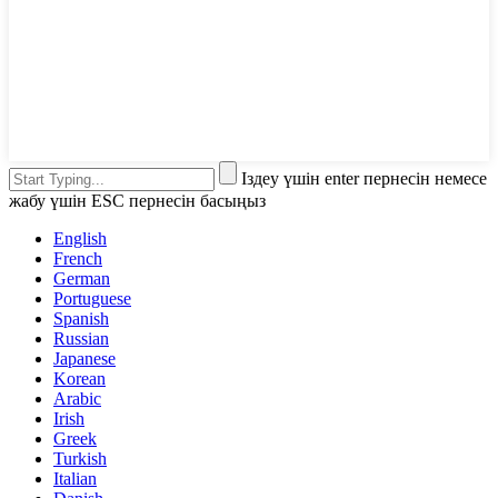
Іздеу үшін enter пернесін немесе
жабу үшін ESC пернесін басыңыз
English
French
German
Portuguese
Spanish
Russian
Japanese
Korean
Arabic
Irish
Greek
Turkish
Italian