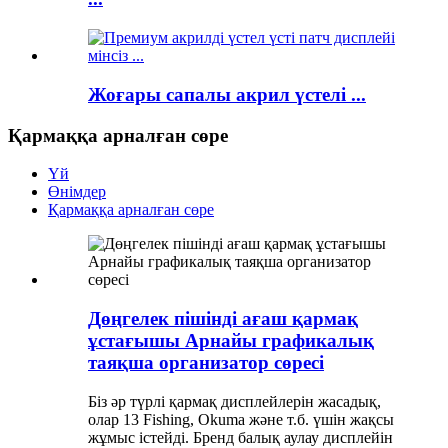
Жоғары сапалы акрил үстелі ...
Қармаққа арналған сөре
Үй
Өнімдер
Қармаққа арналған сөре
Дөңгелек пішінді ағаш қармақ
ұстағышы Арнайы графикалық
таяқша организатор сөресі
Біз әр түрлі қармақ дисплейлерін жасадық,
олар 13 Fishing, Okuma және т.б. үшін жақсы
жұмыс істейді. Бренд балық аулау дисплейін