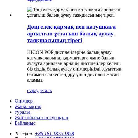
Дөңгелек қармақ пен катушкаға
арналған ұстағыш балық аулау
таяқшасының тірегі
HICON POP дисплейлеріне балық аулау
катушкаларына, қармақтарға және балық
аулауға арналған арнайы дисплейлер келеді,
біз сіздің балық аулау өнімдеріңізді зауыттық
бағамен сәйкестендіру үшін дисплей жасай
аламыз.
сұрау
деталь
Өнімдер
Жаңалықтар
туралы
Жиі қойылатын сұрақтар
Байланыс
Телефон:
+86 181 1875 1858