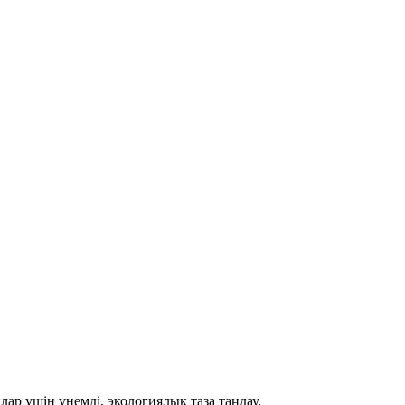
р үшін үнемді, экологиялық таза таңдау.