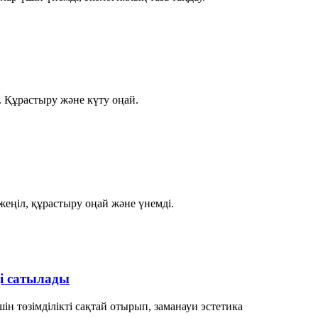
і. Құрастыру және күту оңай.
жеңіл, құрастыру оңай және үнемді.
ді сатылады
ін төзімділікті сақтай отырып, заманауи эстетика