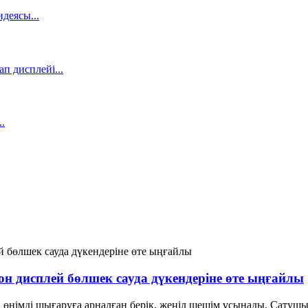
он дисплей бөлшек сауда дүкендеріне өте ыңғайлы
өнімді шығаруға арналған берік, жеңіл шешім ұсынады. Сатушыла