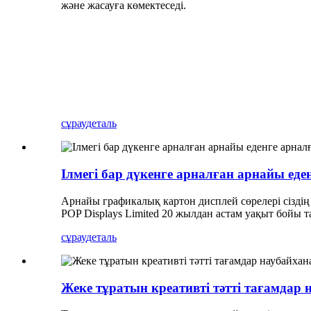
және жасауға көмектеседі.
сұрау
деталь
Ілмегі бар дүкенге арналған арнайы еде
Арнайы графикалық картон дисплей сөрелері сіздің 
POP Displays Limited 20 жылдан астам уақыт бойы т
сұрау
деталь
Жеке тұратын креативті тәтті тағамдар