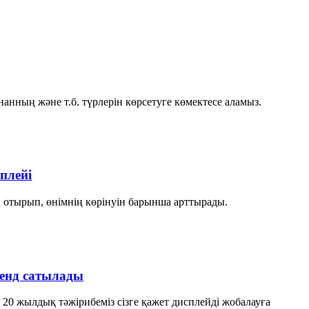
 нанның және т.б. түрлерін көрсетуге көмектесе аламыз.
плейі
й отырып, өнімнің көрінуін барынша арттырады.
тенд сатылады
 20 жылдық тәжірибеміз сізге қажет дисплейді жобалауға