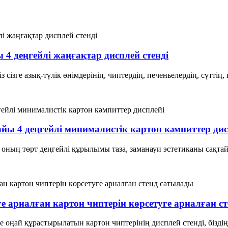
4 деңгейлі жаңғақтар дисплей стенді
 сізге азық-түлік өнімдерінің, чиптердің, печеньелердің, сүттің,
айы 4 деңгейлі минималистік картон кәмпиттер дис
н оның төрт деңгейлі құрылымы таза, заманауи эстетиканы сақта
ге арналған картон чиптерін көрсетуге арналған с
 оңай құрастырылатын картон чиптерінің дисплей стенді, біздің