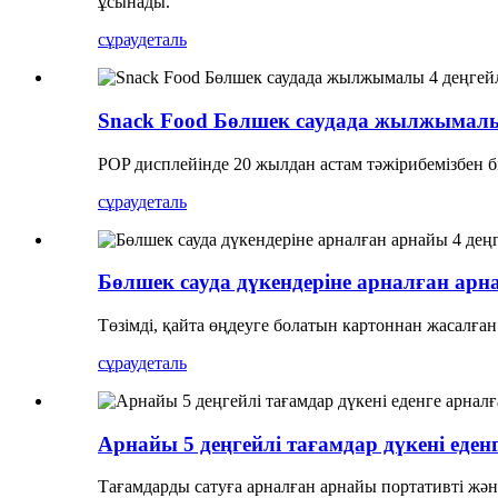
ұсынады.
сұрау
деталь
Snack Food Бөлшек саудада жылжымалы 
POP дисплейінде 20 жылдан астам тәжірибемізбен біз
сұрау
деталь
Бөлшек сауда дүкендеріне арналған арн
Төзімді, қайта өңдеуге болатын картоннан жасалға
сұрау
деталь
Арнайы 5 деңгейлі тағамдар дүкені еден
Тағамдарды сатуға арналған арнайы портативті және