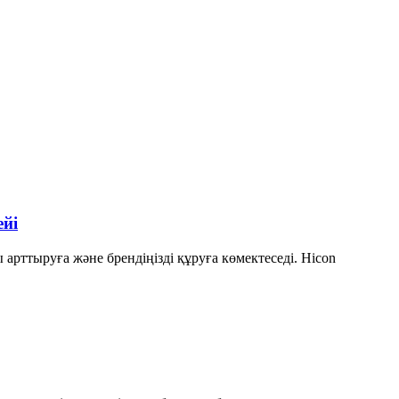
ейі
арттыруға және брендіңізді құруға көмектеседі. Hicon