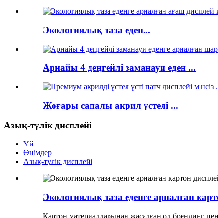
Экологиялық таза еден...
Арнайы 4 деңгейлі заманауи еден ...
Жоғары сапалы акрил үстелі ...
Азық-түлік дисплейі
Үй
Өнімдер
Азық-түлік дисплейі
Экологиялық таза еденге арналған карт
Картон материалдарынан жасалған ол брендинг пен 