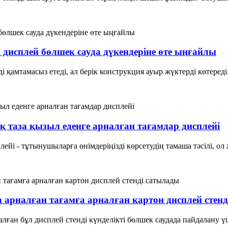
 дисплей бөлшек сауда дүкендеріне өте ыңғайлы
і қамтамасыз етеді, ал берік конструкция ауыр жүктерді көтеред
 таза қызыл еденге арналған тағамдар дисплейі
ейі - тұтынушыларға өнімдеріңізді көрсетудің тамаша тәсілі, ол 
 арналған тағамға арналған картон дисплей стен
лған бұл дисплей стенді күнделікті бөлшек саудада пайдалану үш