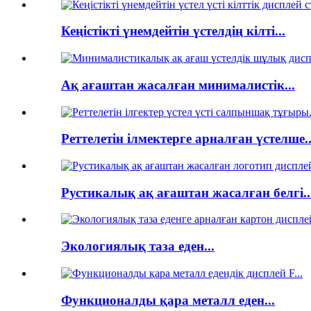
Кеңістікті үнемдейтін үстелдің кілті...
Ақ ағаштан жасалған минималистік...
Реттелетін ілмектерге арналған үстелше..
Рустикалық ақ ағаштан жасалған белгі..
Экологиялық таза еден...
Функционалды қара металл еден...