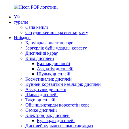
Үй
туралы
Сапа кепілі
Сатудан кейінгі қызмет көрсету
Өнімдер
Қармаққа арналған сөре
Зергерлік бұйымдарды көрсету
Дисплейді қарау
Киім дисплейі
Қалпақ дисплейі
Аяқ киім дисплейі
Шұлық дисплейі
Косметикалық дисплей
Күннен қорғайтын көзілдірік дисплей
Азық-түлік дисплейі
Шарап дисплейі
Тақта дисплейі
Ойыншықтарды көрсететін сөре
Сөмке дисплейі
Электрондық дисплей
Құлаққап дисплейі
Дисплей құрылғыларын сақтаңыз