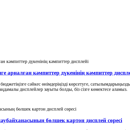
нге арналған кәмпиттер дүкенінің кәмпиттер диспл
бюджетіңізге сәйкес өнімдеріңізді көрсетуге, сатылымдарыңызды 
аңдамалы дисплейлер зауыты болды, біз сізге көмектесе аламыз.
 наубайханасының бөлшек картон дисплей сөресі