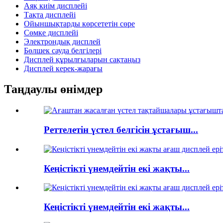
Аяқ киім дисплейі
Тақта дисплейі
Ойыншықтарды көрсететін сөре
Сөмке дисплейі
Электрондық дисплей
Бөлшек сауда белгілері
Дисплей құрылғыларын сақтаңыз
Дисплей керек-жарағы
Таңдаулы өнімдер
Реттелетін үстел белгісін ұстағыш...
Кеңістікті үнемдейтін екі жақты...
Кеңістікті үнемдейтін екі жақты...