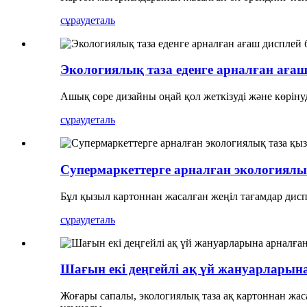
сұрау
деталь
Экологиялық таза еденге арналған ағаш
Ашық сөре дизайны оңай қол жеткізуді және көрінуд
сұрау
деталь
Супермаркеттерге арналған экологиялық
Бұл қызыл картоннан жасалған жеңіл тағамдар диспл
сұрау
деталь
Шағын екі деңгейлі ақ үй жануарларына
Жоғары сапалы, экологиялық таза ақ картоннан жаса